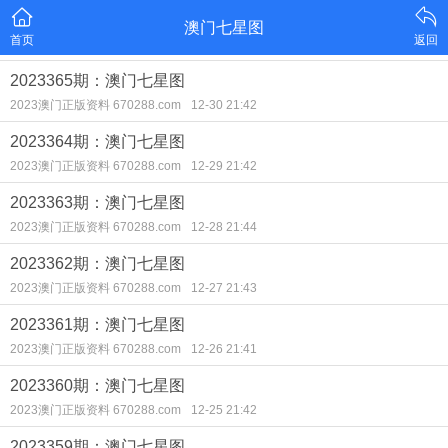
澳门七星图
首页
返回
2023365期：澳门七星图
2023澳门正版资料 670288.com
12-30 21:42
2023364期：澳门七星图
2023澳门正版资料 670288.com
12-29 21:42
2023363期：澳门七星图
2023澳门正版资料 670288.com
12-28 21:44
2023362期：澳门七星图
2023澳门正版资料 670288.com
12-27 21:43
2023361期：澳门七星图
2023澳门正版资料 670288.com
12-26 21:41
2023360期：澳门七星图
2023澳门正版资料 670288.com
12-25 21:42
2023359期：澳门七星图