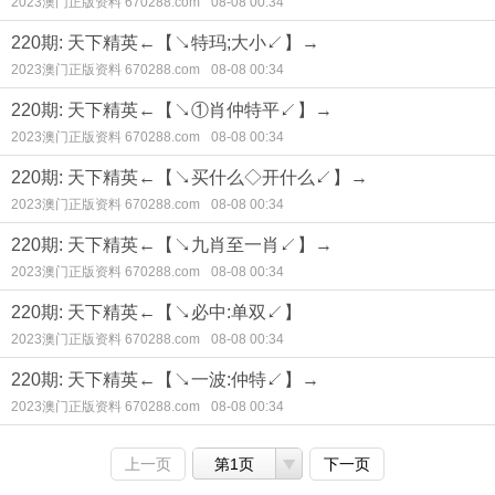
2023澳门正版资料 670288.com
08-08 00:34
220期: 天下精英←【↘特玛;大小↙】→
2023澳门正版资料 670288.com
08-08 00:34
220期: 天下精英←【↘①肖仲特平↙】→
2023澳门正版资料 670288.com
08-08 00:34
220期: 天下精英←【↘买什么◇开什么↙】→
2023澳门正版资料 670288.com
08-08 00:34
220期: 天下精英←【↘九肖至一肖↙】→
2023澳门正版资料 670288.com
08-08 00:34
220期: 天下精英←【↘必中:单双↙】
2023澳门正版资料 670288.com
08-08 00:34
220期: 天下精英←【↘一波:仲特↙】→
2023澳门正版资料 670288.com
08-08 00:34
上一页
第1页
下一页