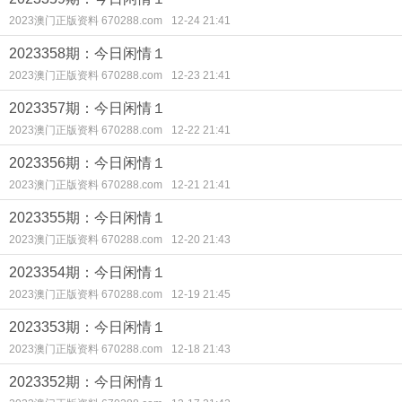
2023澳门正版资料 670288.com
12-24 21:41
2023358期：今日闲情１
2023澳门正版资料 670288.com
12-23 21:41
2023357期：今日闲情１
2023澳门正版资料 670288.com
12-22 21:41
2023356期：今日闲情１
2023澳门正版资料 670288.com
12-21 21:41
2023355期：今日闲情１
2023澳门正版资料 670288.com
12-20 21:43
2023354期：今日闲情１
2023澳门正版资料 670288.com
12-19 21:45
2023353期：今日闲情１
2023澳门正版资料 670288.com
12-18 21:43
2023352期：今日闲情１