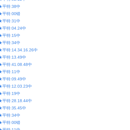
★平特:38中
★平特:00错
★平特:31中
平特:04.24中
★平特:15中
★平特:34中
特:14.34.16.26中
平特:13.49中
平特:41.08.48中
★平特:11中
平特:09.49中
平特:12.03.23中
★平特:19中
平特:28.18.44中
平特:35.45中
★平特:34中
★平特:00错
★平特:11中